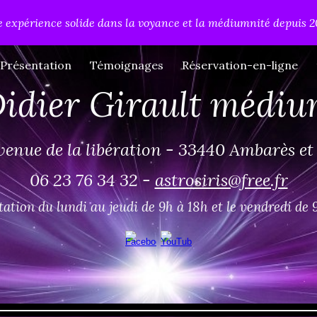
 expérience solide dans la voyance et la médiumnité depuis 
ip to main content
Skip to navigat
Présentation
Témoignages
Réservation-en-ligne
idier Girault médi
venue de la libération - 33440 Ambarès e
06 23 76 34 32 -
astrosiris@free.fr
ation du lundi au jeudi de 9h à 18h et le vendredi de 