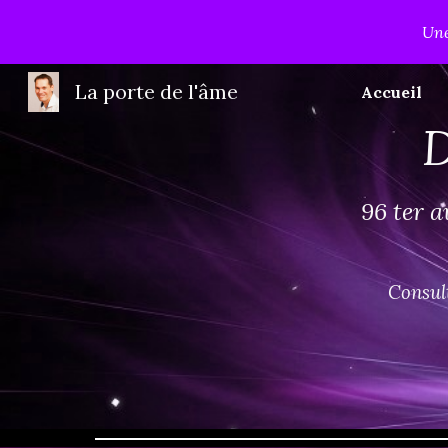
Une
Sk
La porte de l'âme
Accueil
D
96 ter a
Consult